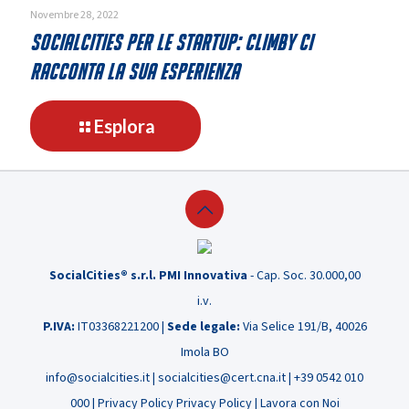
nel
Novembre 28, 2022
consiglio
SocialCities per le startup: Climby ci
nazionale
racconta la sua esperienza
Assintel
-
Esplora
SocialCities
per
le
startup:
Climby
ci
SocialCities® s.r.l. PMI Innovativa
- Cap. Soc. 30.000,00
racconta
la
i.v.
sua
P.IVA:
IT03368221200 |
Sede legale:
Via Selice 191/B, 40026
esperienza
Imola BO
info@socialcities.it
|
socialcities@cert.cna.it
|
+39 0542 010
000
|
Privacy Policy
Privacy Policy
|
Lavora con Noi