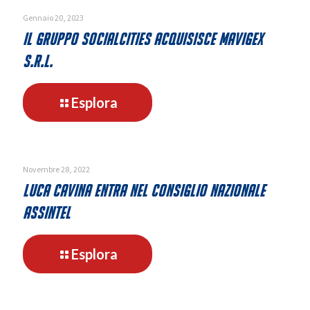
Gennaio 20, 2023
Il gruppo SocialCities acquisisce Mavigex
s.r.l.
-
Esplora
Il
gruppo
SocialCities
acquisisce
Novembre 28, 2022
Mavigex
Luca Cavina entra nel consiglio nazionale
s.r.l.
Assintel
-
Esplora
Luca
Cavina
entra