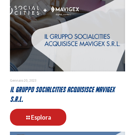
Gennaio 20, 2023
Il gruppo SocialCities acquisisce Mavigex
s.r.l.
-
Esplora
Il
gruppo