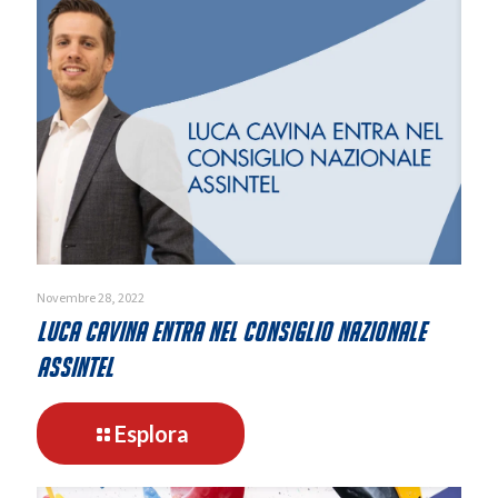
SocialCities
acquisisce
Mavigex
s.r.l.
Novembre 28, 2022
Luca Cavina entra nel consiglio nazionale
Assintel
-
Esplora
Luca
Cavina