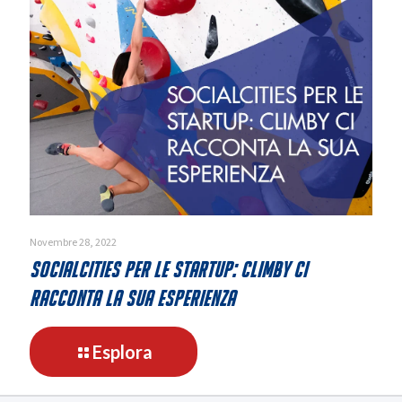
entra
nel
consiglio
nazionale
Assintel
Novembre 28, 2022
SocialCities per le startup: Climby ci
racconta la sua esperienza
-
Esplora
SocialCities
per