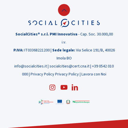
le
startup:
Climby
ci
racconta
SocialCities® s.r.l. PMI Innovativa
- Cap. Soc. 30.000,00
la
i.v.
sua
P.IVA:
IT03368221200 |
Sede legale:
Via Selice 191/B, 40026
esperienza
Imola BO
info@socialcities.it
|
socialcities@cert.cna.it
|
+39 0542 010
000
|
Privacy Policy
Privacy Policy
|
Lavora con Noi