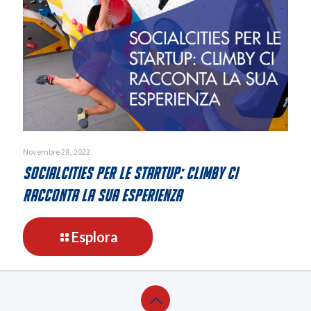
consiglio
nazionale
Assintel
Novembre 28, 2022
SocialCities per le startup: Climby ci
racconta la sua esperienza
-
Esplora
SocialCities
per
le
startup: