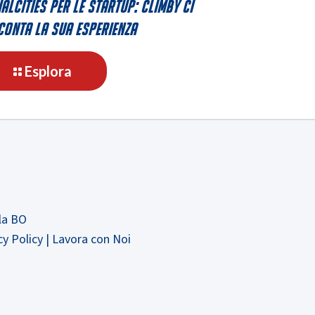
alCities per le startup: Climby ci
onta la sua esperienza
-
Esplora
SocialCities
per
le
startup:
Climby
ci
racconta
la
la BO
sua
cy Policy
|
Lavora con Noi
esperienza