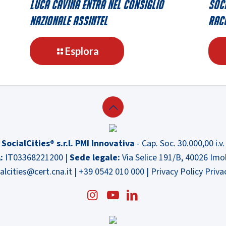
Luca Cavina entra nel consiglio
Soci
nazionale Assintel
racc
-
Esplora
Luca
Cavina
entra
nel
consiglio
nazionale
Assintel
SocialCities® s.r.l. PMI Innovativa
- Cap. Soc. 30.000,00 i.v.
:
IT03368221200 |
Sede legale:
Via Selice 191/B, 40026 Imo
alcities@cert.cna.it
|
+39 0542 010 000
|
Privacy Policy
Priva