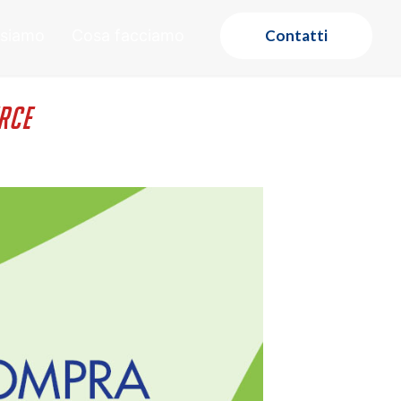
 siamo
Cosa facciamo
Contatti
rce