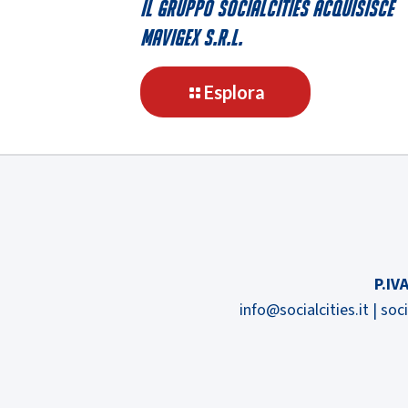
Il gruppo SocialCities acquisisce
Mavigex s.r.l.
-
Esplora
Il
gruppo
SocialCities
acquisisce
Mavigex
s.r.l.
P.IVA
info@socialcities.it
|
soci