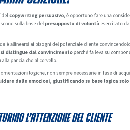
i
del
copywriting persuasivo
, è opportuno fare una consid
riscono sulla base del
presupposto di volontà
esercitato dal
nda è allinearsi ai bisogni del potenziale cliente convincend
 si distingue dal convincimento
perché fa leva su compone
lla pancia che al cervello.
rgomentazioni logiche, non sempre necessarie in fase di acquis
 guidare dalle emozioni, giustificando su base logica so
urino l’attenzione del cliente