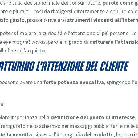
ficiare sulla decisione finale del consumatore:
parole come g
are e plurale – così da rivolgersi direttamente a colui (o col
testo giusto, possono rivelarsi
strumenti vincenti all’intern
poter stimolare la curiosità e l’attenzione di più persone. L
te
eye magnet words
, parole in grado di
catturare l’attenzi
la fine, all’acquisto.
tturino l’attenzione del cliente
possono avere una
forte potenza evocativa
, spingendo l’
ia:
olare importanza nella
definizione del punto di interesse
.
ffigurato nello schermo: nei messaggi pubblicitari e nelle l
della vendita
, sia essa l’iconografia del prodotto, la descri