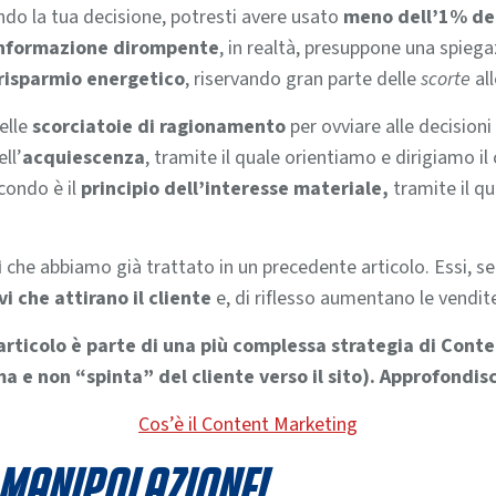
ndo la tua decisione, potresti avere usato
meno dell’1% del
nformazione dirompente
, in realtà, presuppone una spieg
risparmio energetico
, riservando gran parte delle
scorte
all
delle
scorciatoie di ragionamento
per ovviare alle decision
ll’
acquiescenza
, tramite il quale orientiamo e dirigiamo 
condo è il
principio dell’interesse materiale,
tramite il qu
i
che abbiamo già trattato in un precedente articolo. Essi, se 
vi che attirano il cliente
e, di riflesso aumentano le vendit
 articolo è parte di una più complessa strategia di Cont
 e non “spinta” del cliente verso il sito). Approfondisc
Cos’è il Content Marketing
manipolazione!