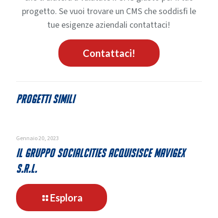
progetto. Se vuoi trovare un CMS che soddisfi le
tue esigenze aziendali contattaci!
Contattaci!
Progetti simili
Gennaio 20, 2023
Il gruppo SocialCities acquisisce Mavigex
s.r.l.
-
Esplora
Il