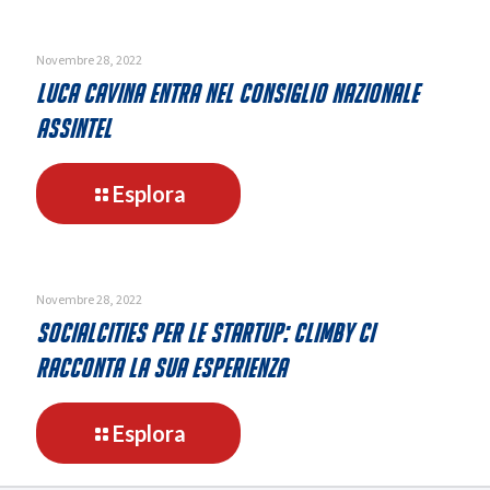
gruppo
SocialCities
acquisisce
Novembre 28, 2022
Mavigex
Luca Cavina entra nel consiglio nazionale
s.r.l.
Assintel
-
Esplora
Luca
Cavina
entra
nel
Novembre 28, 2022
consiglio
SocialCities per le startup: Climby ci
nazionale
racconta la sua esperienza
Assintel
-
Esplora
SocialCities
per