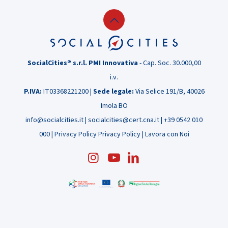
le
startup:
Climby
ci
racconta
SocialCities® s.r.l. PMI Innovativa
- Cap. Soc. 30.000,00
la
i.v.
sua
P.IVA:
IT03368221200 |
Sede legale:
Via Selice 191/B, 40026
esperienza
Imola BO
info@socialcities.it
|
socialcities@cert.cna.it
|
+39 0542 010
000
|
Privacy Policy
Privacy Policy
|
Lavora con Noi