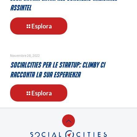
s.r.l.
Assintel
-
Esplora
Luca
Cavina
entra
nel
Novembre 28, 2022
consiglio
SocialCities per le startup: Climby ci
nazionale
racconta la sua esperienza
Assintel
-
Esplora
SocialCities
per
le
startup:
Climby
ci