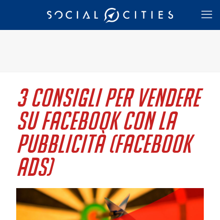
3 consigli per vendere
su Facebook con la
pubblicità (Facebook
Ads)