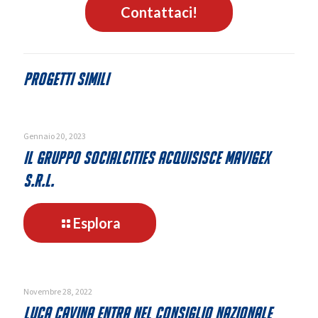
Contattaci!
Progetti simili
Gennaio 20, 2023
Il gruppo SocialCities acquisisce Mavigex
s.r.l.
-
Esplora
Il
gruppo
SocialCities
acquisisce
Novembre 28, 2022
Mavigex
Luca Cavina entra nel consiglio nazionale