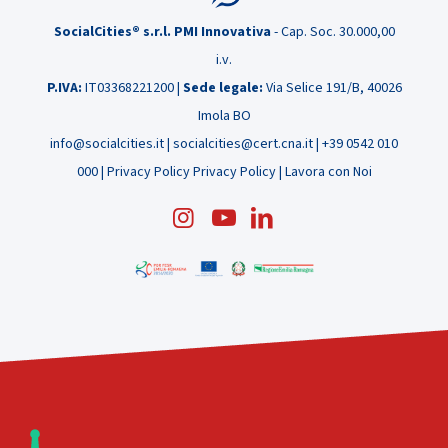
racconta
SocialCities® s.r.l. PMI Innovativa
- Cap. Soc. 30.000,00
la
i.v.
sua
P.IVA:
IT03368221200 |
Sede legale:
Via Selice 191/B, 40026
esperienza
Imola BO
info@socialcities.it
|
socialcities@cert.cna.it
|
+39 0542 010
000
|
Privacy Policy
Privacy Policy
|
Lavora con Noi